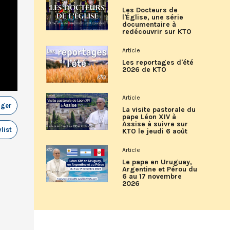
Les Docteurs de
l'Église, une série
documentaire à
redécouvrir sur KTO
Article
Les reportages d'été
2026 de KTO
Article
ager
La visite pastorale du
pape Léon XIV à
Assise à suivre sur
list
KTO le jeudi 6 août
Article
Le pape en Uruguay,
Argentine et Pérou du
6 au 17 novembre
2026