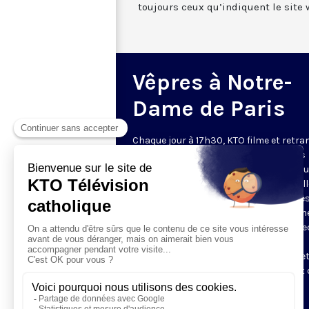
toujours ceux qu’indiquent le site 
Vêpres à Notre-
Dame de Paris
Chaque jour à 17h30, KTO filme et retr
les Vêpres depuis Notre-Dame de Paris
rouverte. Les Vêpres font partie des He
de l’Office divin, c’est la prière solennel
soir. L’office de Vêpres comprend, aprè
l’introduction, une hymne, deux Psaum
Cantique du Nouveau Testament, une le
brève, le chant d’actions de grâces du
Magnificat, les prières d’intercession e
brève oraison. Les textes des Vêpres et 
messe sont presque toujours ceux
qu’indiquent le site
www.aelf.org
.