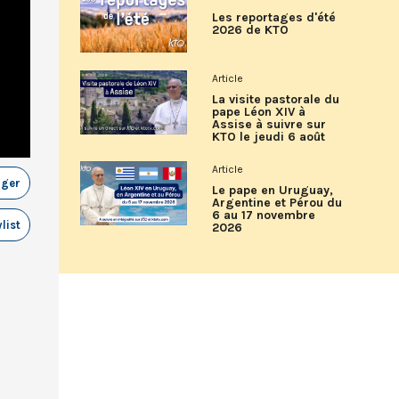
Les reportages d'été
2026 de KTO
Article
La visite pastorale du
pape Léon XIV à
Assise à suivre sur
KTO le jeudi 6 août
Article
ager
Le pape en Uruguay,
Argentine et Pérou du
6 au 17 novembre
list
2026