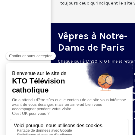
toujours ceux qu’indiquent le site 
Vêpres à Notre-
Dame de Paris
Chaque jour à 17h30, KTO filme et retr
les Vêpres depuis Notre-Dame de Paris
rouverte. Les Vêpres font partie des He
de l’Office divin, c’est la prière solennel
soir. L’office de Vêpres comprend, aprè
l’introduction, une hymne, deux Psaum
Cantique du Nouveau Testament, une le
brève, le chant d’actions de grâces du
Magnificat, les prières d’intercession e
brève oraison. Les textes des Vêpres et 
messe sont presque toujours ceux
qu’indiquent le site
www.aelf.org
.