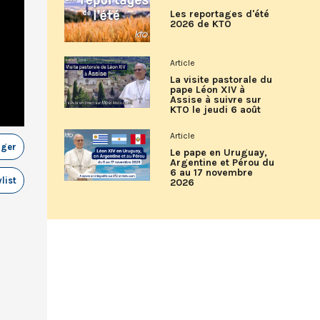
Les reportages d'été
2026 de KTO
Article
La visite pastorale du
pape Léon XIV à
Assise à suivre sur
KTO le jeudi 6 août
Article
ager
Le pape en Uruguay,
Argentine et Pérou du
6 au 17 novembre
list
2026