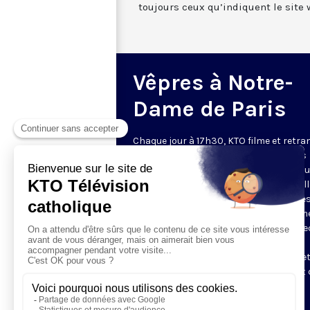
toujours ceux qu’indiquent le site 
Vêpres à Notre-
Dame de Paris
Chaque jour à 17h30, KTO filme et retr
les Vêpres depuis Notre-Dame de Paris
rouverte. Les Vêpres font partie des He
de l’Office divin, c’est la prière solennel
soir. L’office de Vêpres comprend, aprè
l’introduction, une hymne, deux Psaum
Cantique du Nouveau Testament, une le
brève, le chant d’actions de grâces du
Magnificat, les prières d’intercession e
brève oraison. Les textes des Vêpres et 
messe sont presque toujours ceux
qu’indiquent le site
www.aelf.org
.