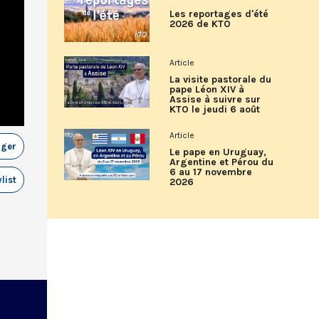
Les reportages d'été
2026 de KTO
Article
La visite pastorale du
pape Léon XIV à
Assise à suivre sur
KTO le jeudi 6 août
Article
ager
Le pape en Uruguay,
Argentine et Pérou du
6 au 17 novembre
list
2026