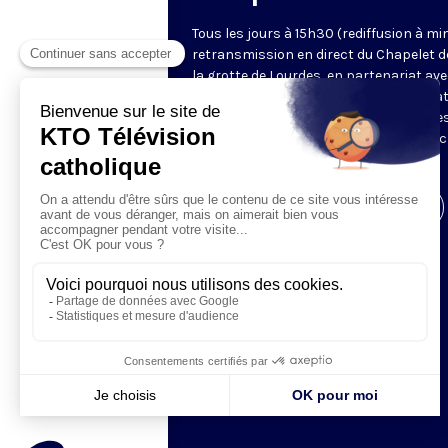
Tous les jours à 15h30 (rediffusion à min
retransmission en direct du Chapelet d
la grotte de Lourdes, en partenariat ave
Sanctuaires. Chaque jour, l'une des qua
méditations des mystères du Rosaire e
proposée en communion de prière avec
pèlerins à Lourdes.
Visiter la page de l'émission