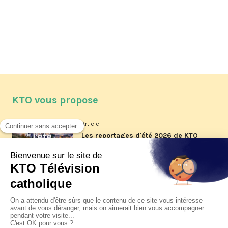
KTO vous propose
Article
Les reportages d'été 2026 de KTO
Article
La visite pastorale du pape Léon
XIV à Assise à suivre sur KTO le
jeudi 6 août
Article