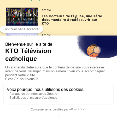
Article
Les Docteurs de l'Église, une série
documentaire à redécouvrir sur
KTO
Article
Les reportages d'été 2026 de KTO
Article
La visite pastorale du pape Léon
XIV à Assise à suivre sur KTO le
jeudi 6 août
Article
Le pape en Uruguay, Argentine et
Pérou du 6 au 17 novembre 2026