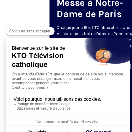
Messe à Notre-
Dame de Paris
Chaque jour à 18h, KTO filme et retrans
messe depuis Notre-Dame de Paris rouv
Les textes des Vêpres et de la messe so
presque toujours ceux qu’indiquent le s
www.aelf.org
.
Visiter la page de l'émission