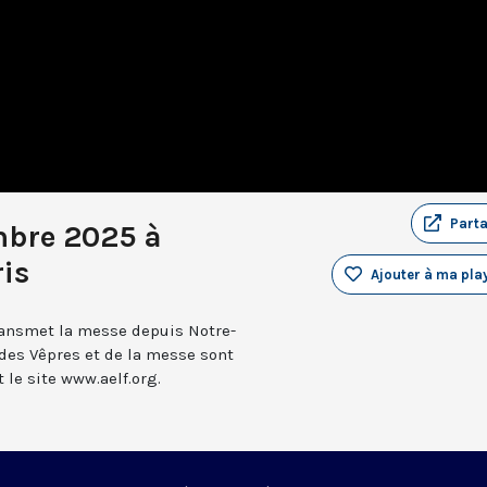
Part
mbre 2025 à
is
Ajouter à ma play
transmet la messe depuis Notre-
 des Vêpres et de la messe sont
le site www.aelf.org.