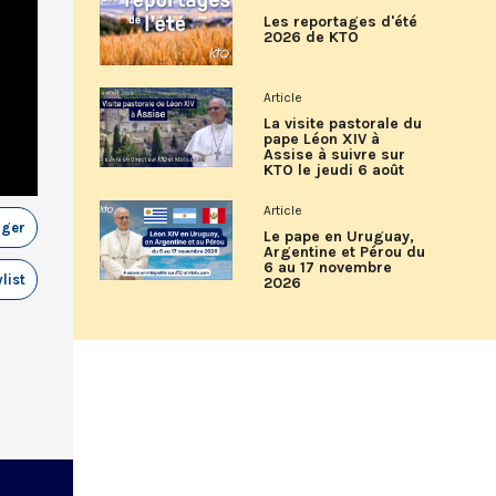
Les reportages d'été
2026 de KTO
Article
La visite pastorale du
pape Léon XIV à
Assise à suivre sur
KTO le jeudi 6 août
Article
ager
Le pape en Uruguay,
Argentine et Pérou du
6 au 17 novembre
list
2026