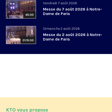
Vendredi 7 août 2026
Messe du 7 août 2026 à Notre-
Dame de Paris
45:00
Dimanche 2 août 2026
Messe du 2 août 2026 à Notre-
Dame de Paris
01:15:00
KTO vous propose