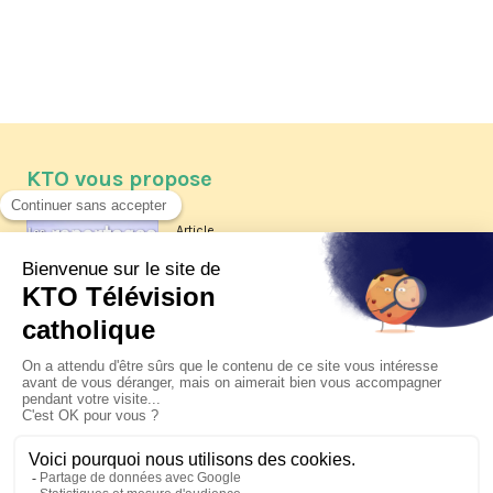
KTO vous propose
Article
Les reportages d'été 2026 de KTO
Article
La visite pastorale du pape Léon
XIV à Assise à suivre sur KTO le
jeudi 6 août
Article
Le pape en Uruguay, Argentine et
Pérou du 6 au 17 novembre 2026