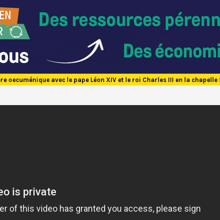
ère oecuménique avec le pape Léon XIV et le roi Charles III en la chapelle 