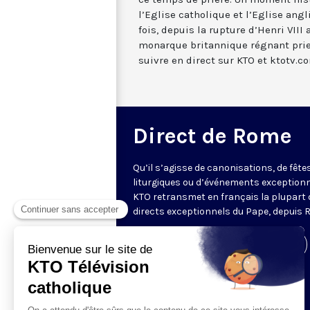
l’Eglise catholique et l’Eglise ang
fois, depuis la rupture d’Henri VIII
monarque britannique régnant pri
suivre en direct sur KTO et ktotv.c
Direct de Rome
Qu’il s’agisse de canonisations, de fête
liturgiques ou d’événements exceptionn
KTO retransmet en français la plupart 
directs exceptionnels du Pape, depuis 
Visiter la page de l'émission