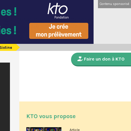
Contenu sponsorisé
Sixtine
Faire un don à KTO
KTO vous propose
Article