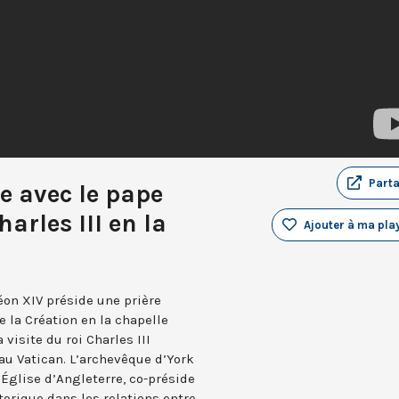
Part
e avec le pape
harles III en la
Ajouter à ma play
Léon XIV préside une prière
la Création en la chapelle
 visite du roi Charles III
 au Vatican. L’archevêque d’York
’Église d’Angleterre, co-préside
orique dans les relations entre