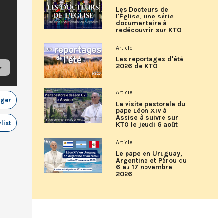
Les Docteurs de
l'Église, une série
documentaire à
redécouvrir sur KTO
Article
Les reportages d'été
2026 de KTO
Article
ager
La visite pastorale du
pape Léon XIV à
Assise à suivre sur
list
KTO le jeudi 6 août
Article
Le pape en Uruguay,
Argentine et Pérou du
6 au 17 novembre
2026