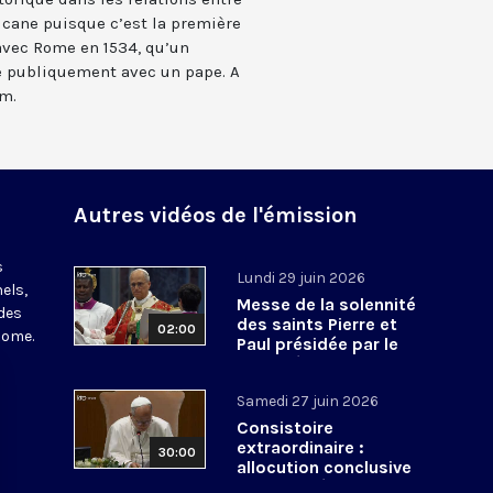
licane puisque c’est la première
 avec Rome en 1534, qu’un
e publiquement avec un pape. A
om.
Autres vidéos de l'émission
s
Lundi 29 juin 2026
els,
Messe de la solennité
des
des saints Pierre et
02:00
Rome.
Paul présidée par le
pape Léon XIV - 29 juin
2026
Samedi 27 juin 2026
Consistoire
extraordinaire :
30:00
allocution conclusive
du pape Léon XIV et Te