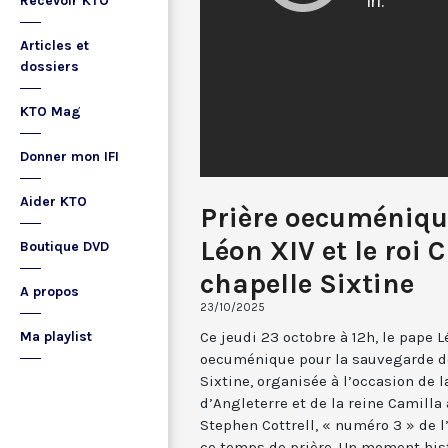
Recevoir KTO
Articles et
dossiers
KTO Mag
Donner mon IFI
Aider KTO
Prière oecuméniqu
Léon XIV et le roi C
Boutique DVD
chapelle Sixtine
A propos
23/10/2025
Ce jeudi 23 octobre à 12h, le pape 
Ma playlist
oecuménique pour la sauvegarde de 
Sixtine, organisée à l’occasion de la
d’Angleterre et de la reine Camilla
Stephen Cottrell, « numéro 3 » de l
ce temps de prière. Un moment hist