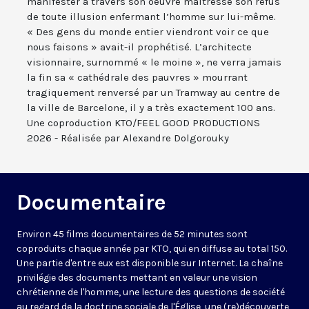
manifester à travers son oeuvre maîtresse son refus
de toute illusion enfermant l’homme sur lui-même.
« Des gens du monde entier viendront voir ce que
nous faisons » avait-il prophétisé. L’architecte
visionnaire, surnommé « le moine », ne verra jamais
la fin sa « cathédrale des pauvres » mourrant
tragiquement renversé par un Tramway au centre de
la ville de Barcelone, il y a très exactement 100 ans.
Une coproduction KTO/FEEL GOOD PRODUCTIONS
2026 - Réalisée par Alexandre Dolgorouky
Documentaire
Environ 45 films documentaires de 52 minutes sont
coproduits chaque année par KTO, qui en diffuse au total 150.
Une partie d'entre eux est disponible sur Internet. La chaîne
privilégie des documents mettant en valeur une vision
chrétienne de l'homme, une lecture des questions de société
au regard de la doctrine sociale de l'Église, une (re)découverte