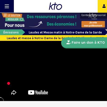
Contenu sponsorisé
Émissions
Laudes et Messe matin à Notre-Dame de la Garde
Laudes et messe à Notre-Dame de la Garde du 30 décembre 2025
Faire un don à KTO