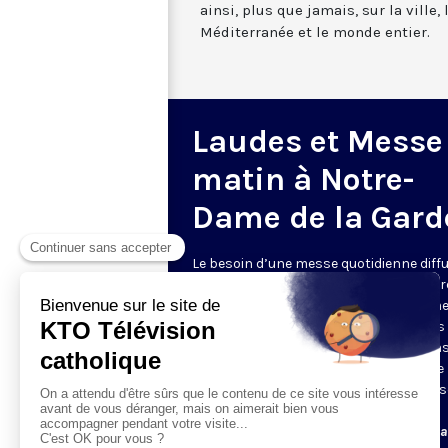
ainsi, plus que jamais, sur la ville,
Méditerranée et le monde entier.
Laudes et Messe
matin à Notre-
Dame de la Gard
Le besoin d’une messe quotidienne diff
la télévision a été exprimé d’une manièr
encore plus forte pendant le confinem
dans de nombreux pays francophones 
maintient depuis la reprise. KTO retran
en direct de la basilique Notre-Dame de 
Garde, à Marseille, les laudes et la mess
Le lundi à 7h25, la messe
Du mardi au samedi à 7h25, messe avec l