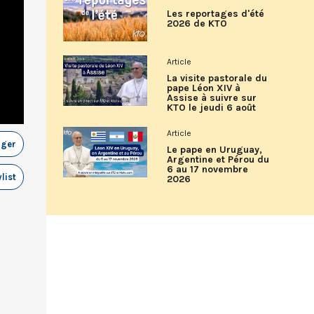
Les reportages d'été
2026 de KTO
Article
La visite pastorale du
pape Léon XIV à
Assise à suivre sur
KTO le jeudi 6 août
Article
ager
Le pape en Uruguay,
Argentine et Pérou du
6 au 17 novembre
list
2026