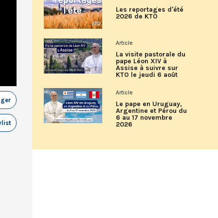
Les reportages d'été
2026 de KTO
Article
La visite pastorale du
pape Léon XIV à
Assise à suivre sur
KTO le jeudi 6 août
Article
ager
Le pape en Uruguay,
Argentine et Pérou du
6 au 17 novembre
list
2026