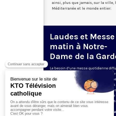
ainsi, plus que jamais, sur la ville,
Méditerranée et le monde entier.
Laudes et Messe
matin à Notre-
Dame de la Gard
Le besoin d’une messe quotidienne diff
la télévision a été exprimé d’une manièr
encore plus forte pendant le confinem
dans de nombreux pays francophones 
maintient depuis la reprise. KTO retran
en direct de la basilique Notre-Dame de 
Garde, à Marseille, les laudes et la mess
Le lundi à 7h25, la messe
Du mardi au samedi à 7h25, messe avec l