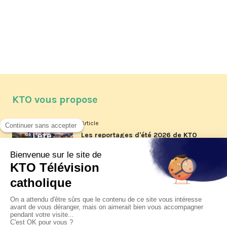
KTO vous propose
Article
Les reportages d'été 2026 de KTO
Article
La visite pastorale du pape Léon
XIV à Assise à suivre sur KTO le
jeudi 6 août
Article