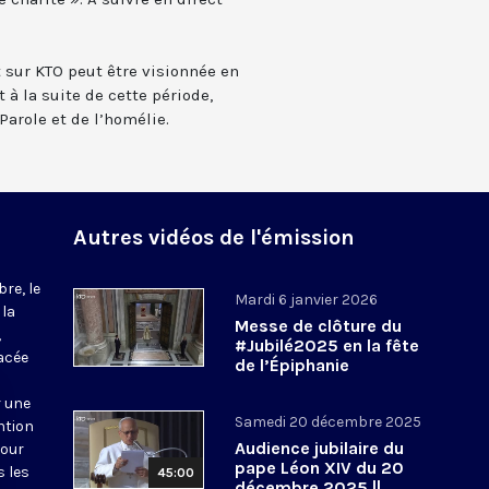
t sur KTO peut être visionnée en
 à la suite de cette période,
Parole et de l’homélie.
Autres vidéos de l'émission
re, le
Mardi 6 janvier 2026
 la
Messe de clôture du
,
#Jubilé2025 en la fête
acée
de l’Épiphanie
r une
Samedi 20 décembre 2025
ntion
Audience jubilaire du
pour
pape Léon XIV du 20
s les
45:00
décembre 2025 ||