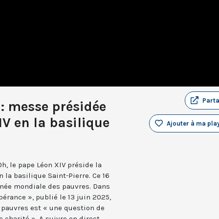
Part
 : messe présidée
IV en la basilique
Ajouter à ma play
, le pape Léon XIV préside la
 la basilique Saint-Pierre. Ce 16
née mondiale des pauvres. Dans
pérance », publié le 13 juin 2025,
s pauvres est « une question de
 charité ». A suivre en direct