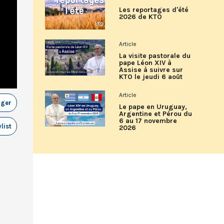
Les reportages d'été
2026 de KTO
Article
La visite pastorale du
pape Léon XIV à
Assise à suivre sur
KTO le jeudi 6 août
Article
ager
Le pape en Uruguay,
Argentine et Pérou du
6 au 17 novembre
list
2026