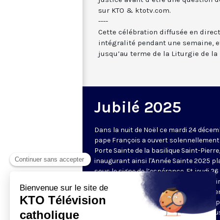
sur KTO & ktotv.com.
----
Cette célébration diffusée en direc
intégralité pendant une semaine, et
jusqu’au terme de la Liturgie de la 
Jubilé 2025
Dans la nuit de Noël ce mardi 24 décemb
pape François a ouvert solennellement
Porte Sainte de la basilique Saint-Pierre
inaugurant ainsi l'Année Sainte 2025 pl
sous le signe de l’espérance. Et jeudi 26
décembre, le Saint-Père a choisi d'ouvri
seconde Porte Sainte au centre de déte
de Rebibbia dans le nord est de Rome, 
manifester la proximité de l'Eglise à tou