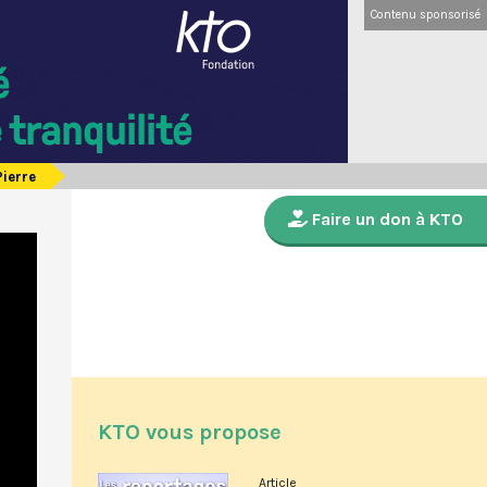
Contenu sponsorisé
Pierre
Faire un don à KTO
KTO vous propose
Article