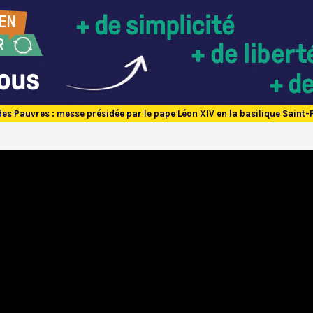
des Pauvres : messe présidée par le pape Léon XIV en la basilique Saint-