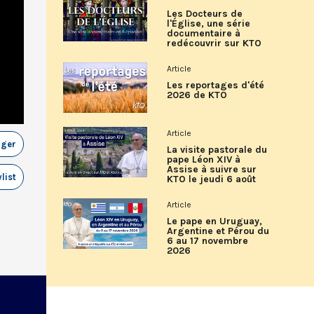
Les Docteurs de
l'Église, une série
documentaire à
redécouvrir sur KTO
Article
Les reportages d'été
2026 de KTO
Article
ager
La visite pastorale du
pape Léon XIV à
Assise à suivre sur
list
KTO le jeudi 6 août
Article
Le pape en Uruguay,
Argentine et Pérou du
6 au 17 novembre
2026