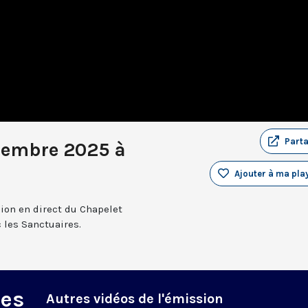
Part
cembre 2025 à
Ajouter à ma play
sion en direct du Chapelet
 les Sanctuaires.
des
Autres vidéos de l'émission