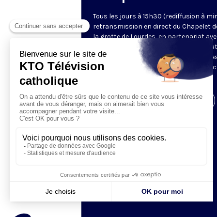
Tous les jours à 15h30 (rediffusion à min
retransmission en direct du Chapelet d
la grotte de Lourdes, en partenariat ave
Sanctuaires. Chaque jour, l'une des qua
méditations des mystères du Rosaire e
proposée en communion de prière avec
pèlerins à Lourdes.
Visiter la page de l'émission