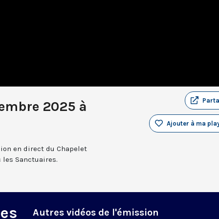
Part
cembre 2025 à
Ajouter à ma play
sion en direct du Chapelet
 les Sanctuaires.
des
Autres vidéos de l'émission