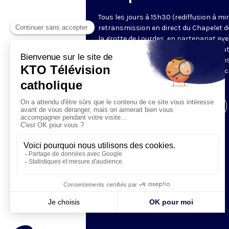
Tous les jours à 15h30 (rediffusion à min
retransmission en direct du Chapelet d
la grotte de Lourdes, en partenariat ave
Sanctuaires. Chaque jour, l'une des qua
méditations des mystères du Rosaire e
proposée en communion de prière avec
pèlerins à Lourdes.
Visiter la page de l'émission