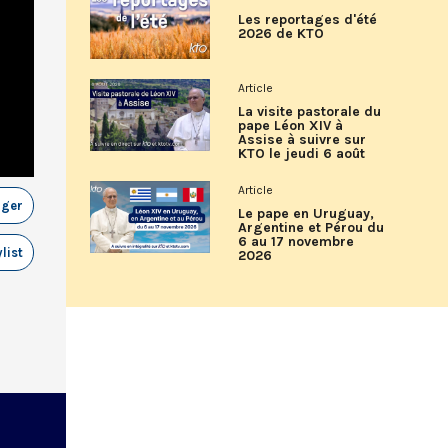
Les reportages d'été
2026 de KTO
Article
La visite pastorale du
pape Léon XIV à
Assise à suivre sur
KTO le jeudi 6 août
Article
ager
Le pape en Uruguay,
Argentine et Pérou du
6 au 17 novembre
list
2026