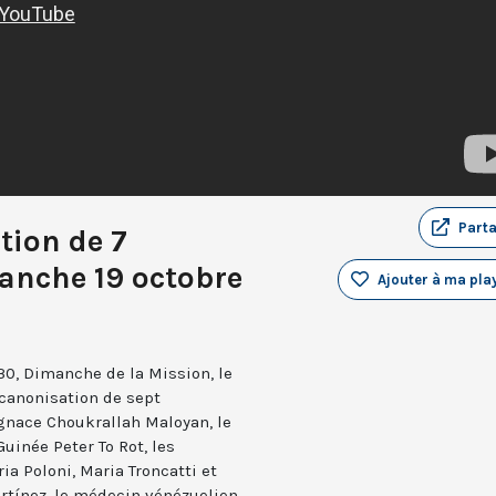
Part
tion de 7
anche 19 octobre
Ajouter à ma play
0, Dimanche de la Mission, le
canonisation de sept
gnace Choukrallah Maloyan, le
uinée Peter To Rot, les
ia Poloni, Maria Troncatti et
tínez, le médecin vénézuelien