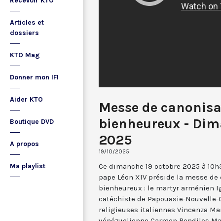
Recevoir KTO
Articles et
dossiers
KTO Mag
Donner mon IFI
Aider KTO
Messe de canonisa
bienheureux - Dim
Boutique DVD
2025
A propos
19/10/2025
Ce dimanche 19 octobre 2025 à 10h3
Ma playlist
pape Léon XIV préside la messe de 
bienheureux : le martyr arménien I
catéchiste de Papouasie-Nouvelle-G
religieuses italiennes Vincenza Mar
vénézuelienne Carmen Rendiles Mar