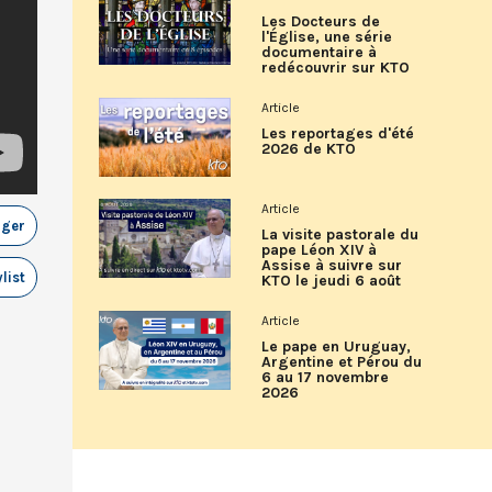
Les Docteurs de
l'Église, une série
documentaire à
redécouvrir sur KTO
Article
Les reportages d'été
2026 de KTO
Article
ager
La visite pastorale du
pape Léon XIV à
Assise à suivre sur
list
KTO le jeudi 6 août
Article
Le pape en Uruguay,
Argentine et Pérou du
6 au 17 novembre
2026