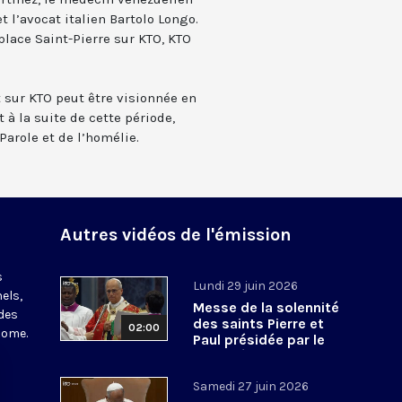
 l’avocat italien Bartolo Longo.
place Saint-Pierre sur KTO, KTO
t sur KTO peut être visionnée en
 à la suite de cette période,
Parole et de l’homélie.
Autres vidéos de l'émission
s
Lundi 29 juin 2026
els,
Messe de la solennité
des
des saints Pierre et
02:00
Rome.
Paul présidée par le
pape Léon XIV - 29 juin
2026
Samedi 27 juin 2026