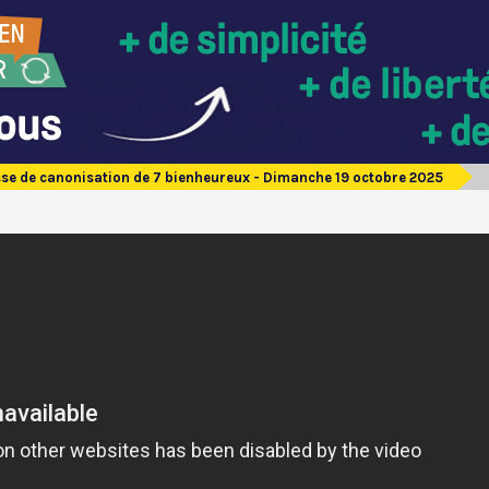
se de canonisation de 7 bienheureux - Dimanche 19 octobre 2025