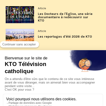
Article
Les Docteurs de l'Église, une série
documentaire à redécouvrir sur
KTO
Article
Les reportages d'été 2026 de KTO
Article
La visite pastorale du pape Léon
XIV à Assise à suivre sur KTO le
jeudi 6 août
Article
Le pape en Uruguay, Argentine et
Pérou du 6 au 17 novembre 2026