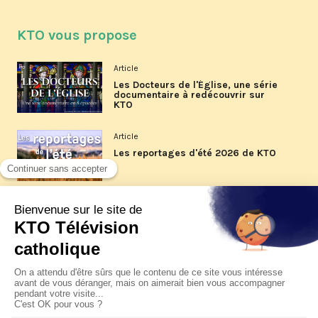
KTO vous propose
Article
Les Docteurs de l'Église, une série
documentaire à redécouvrir sur
KTO
Article
Les reportages d'été 2026 de KTO
Article
La visite pastorale du pape Léon
XIV à Assise à suivre sur KTO le
jeudi 6 août
Article
Le pape en Uruguay, Argentine et
Pérou du 6 au 17 novembre 2026