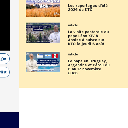
Les reportages d'été
2026 de KTO
Article
La visite pastorale du
pape Léon XIV à
Assise à suivre sur
KTO le jeudi 6 août
Article
ager
Le pape en Uruguay,
Argentine et Pérou du
6 au 17 novembre
list
2026