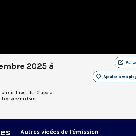
Part
cembre 2025 à
Ajouter à ma play
sion en direct du Chapelet
 les Sanctuaires.
des
Autres vidéos de l'émission