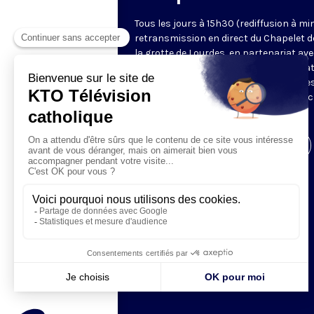
Tous les jours à 15h30 (rediffusion à min
retransmission en direct du Chapelet d
la grotte de Lourdes, en partenariat ave
Sanctuaires. Chaque jour, l'une des qua
méditations des mystères du Rosaire e
proposée en communion de prière avec
pèlerins à Lourdes.
Visiter la page de l'émission