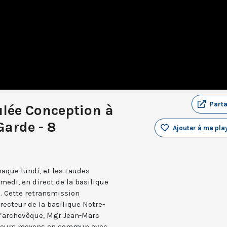
Part
lée Conception à
Garde - 8
Ajouter à ma play
aque lundi, et les Laudes
medi, en direct de la basilique
. Cette retransmission
recteur de la basilique Notre-
 l’archevêque, Mgr Jean-Marc
e leurs moyens en commun avec