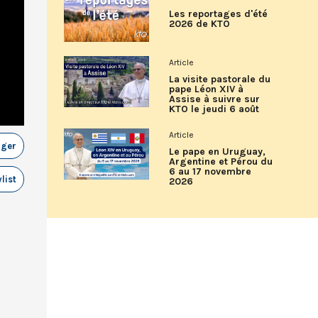
Les reportages d'été
2026 de KTO
Article
La visite pastorale du
pape Léon XIV à
Assise à suivre sur
KTO le jeudi 6 août
Article
ager
Le pape en Uruguay,
Argentine et Pérou du
6 au 17 novembre
list
2026