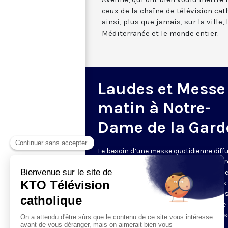
ceux de la chaîne de télévision cat
ainsi, plus que jamais, sur la ville,
Méditerranée et le monde entier.
Laudes et Messe
matin à Notre-
Dame de la Gard
Le besoin d’une messe quotidienne diff
la télévision a été exprimé d’une manièr
encore plus forte pendant le confinem
dans de nombreux pays francophones 
maintient depuis la reprise. KTO retran
en direct de la basilique Notre-Dame de 
Garde, à Marseille, les laudes et la mess
Le lundi à 7h25, la messe