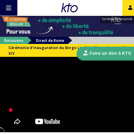
Contenu sponsorisé
Émissions
Direct de Rome
Cérémonie d’inauguration du Borgo Laudato Si’ par le pape Léon
Faire un don à KTO
XIV