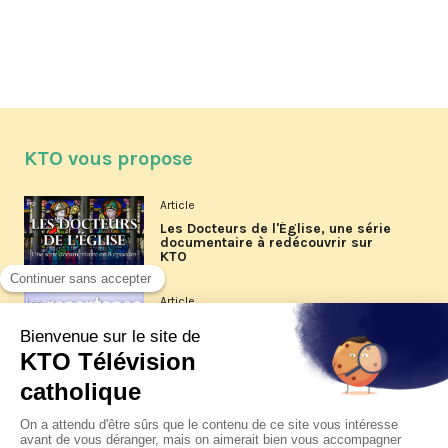
KTO vous propose
Article
Les Docteurs de l'Église, une série
documentaire à redécouvrir sur
KTO
Article
Les reportages d'été 2026 de KTO
Article
La visite pastorale du pape Léon
XIV à Assise à suivre sur KTO le
jeudi 6 août