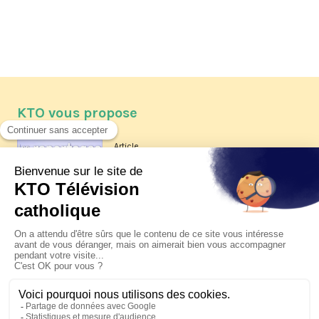
KTO vous propose
Article
Les reportages d'été 2026 de KTO
Article
La visite pastorale du pape Léon
XIV à Assise à suivre sur KTO le
jeudi 6 août
Article
Le pape en Uruguay, Argentine et
Pérou du 6 au 17 novembre 2026