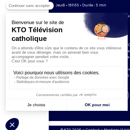
Jeudi • 19h55 • Durée : 5 min
Nouveau programme hebdomadaire su
l'actualité catholique en Afrique
francophone.
SIC Afrique propose un journal tout en
images, préparé par la rédaction de KTO
pour rester informé et connecté à la vie
l’Eglise catholique en Afrique. Ce prog
est construit à partir d'une sélection
d'extraits de vidéos produites par les m
catholiques francophones partenaires 
diocèses et conférences épiscopales.
Visiter la page de l'émission
© KTO 2026 —
Contact
—
Mentions légal