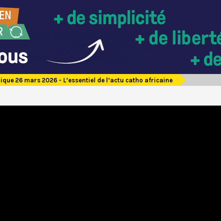
ique 26 mars 2026 - L’essentiel de l’actu catho africaine