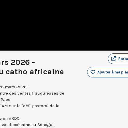
Part
rs 2026 -
tu catho africaine
Ajouter à ma play
 26 mars 2026 :
ntre des ventes frauduleuses de
 Pape,
EAM sur le "défi pastoral de la
e en #RDC,
esse diocésaine au Sénégal,