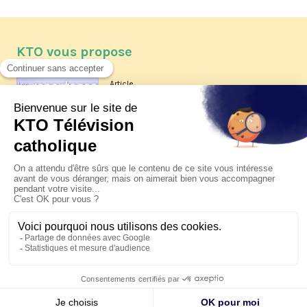
KTO vous propose
Article
Les reportages d'été 2026 de KTO
Article
La visite pastorale du pape Léon
XIV à Assise à suivre sur KTO le
jeudi 6 août
Article
Le pape en Uruguay, Argentine et
Pérou du 6 au 17 novembre 2026
© KTO 2026 —
Contact
—
Mentions légales