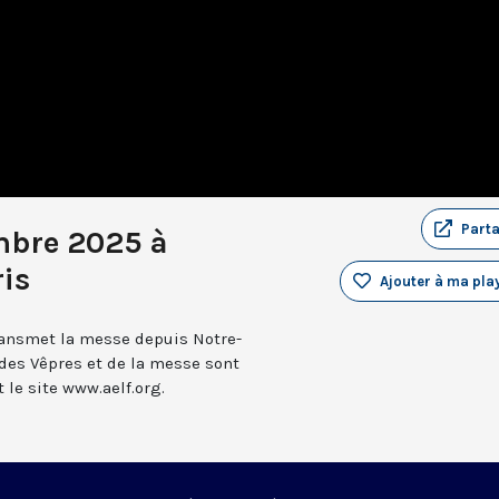
Part
mbre 2025 à
is
Ajouter à ma play
transmet la messe depuis Notre-
 des Vêpres et de la messe sont
le site www.aelf.org.