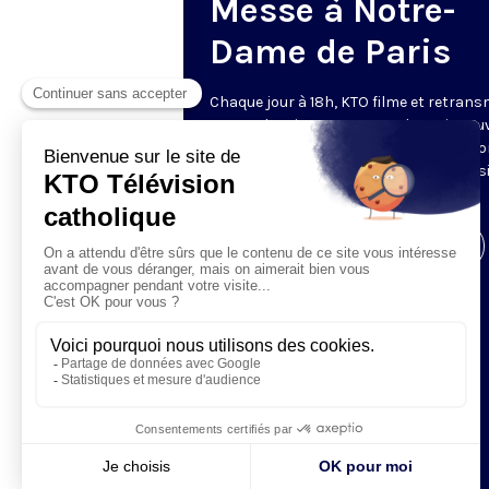
Messe à Notre-
Dame de Paris
Chaque jour à 18h, KTO filme et retrans
messe depuis Notre-Dame de Paris rouv
Les textes des Vêpres et de la messe so
presque toujours ceux qu’indiquent le s
www.aelf.org
.
Visiter la page de l'émission