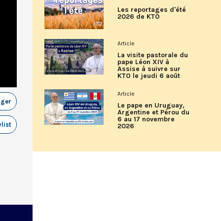
Les reportages d'été
2026 de KTO
Article
La visite pastorale du
pape Léon XIV à
Assise à suivre sur
KTO le jeudi 6 août
Article
ager
Le pape en Uruguay,
Argentine et Pérou du
6 au 17 novembre
list
2026