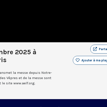
Part
mbre 2025 à
is
Ajouter à ma play
transmet la messe depuis Notre-
 des Vêpres et de la messe sont
le site www.aelf.org.