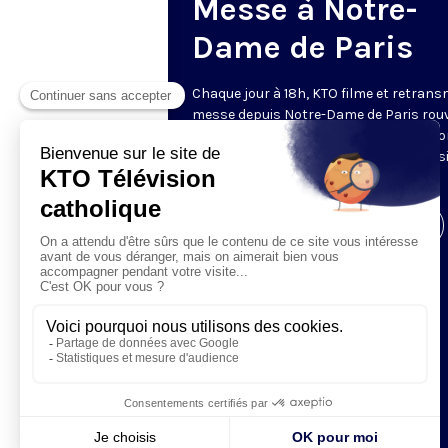
Messe à Notre-
Dame de Paris
Chaque jour à 18h, KTO filme et retrans
messe depuis Notre-Dame de Paris rouv
Les textes des Vêpres et de la messe so
presque toujours ceux qu’indiquent le s
www.aelf.org
.
Visiter la page de l'émission