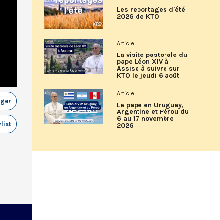
Les reportages d'été
2026 de KTO
Article
La visite pastorale du
pape Léon XIV à
Assise à suivre sur
KTO le jeudi 6 août
Article
ager
Le pape en Uruguay,
Argentine et Pérou du
6 au 17 novembre
list
2026