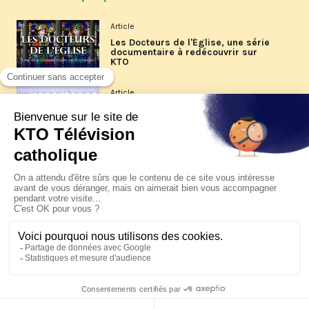
Article
Les Docteurs de l'Église, une série
documentaire à redécouvrir sur
KTO
Article
Les reportages d'été 2026 de KTO
Article
La visite pastorale du pape Léon
XIV à Assise à suivre sur KTO le
jeudi 6 août
Article
Le pape en Uruguay, Argentine et
Pérou du 6 au 17 novembre 2026