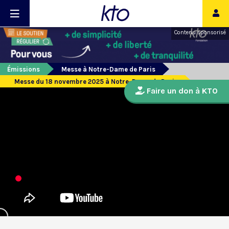
Contenu sponsorisé
Émissions
Messe à Notre-Dame de Paris
Messe du 18 novembre 2025 à Notre-Dame de Paris
Faire un don à KTO