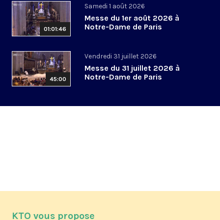
Samedi 1 août 2026
Messe du 1er août 2026 à
Notre-Dame de Paris
01:01:46
Vendredi 31 juillet 2026
Messe du 31 juillet 2026 à
Notre-Dame de Paris
45:00
KTO vous propose