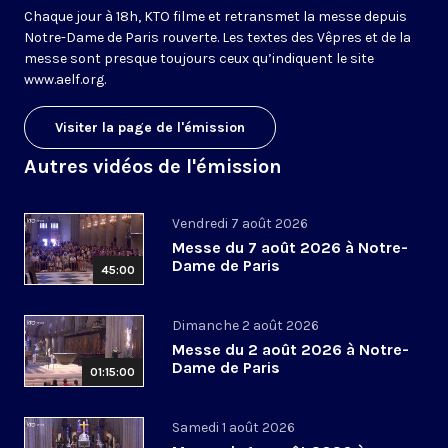
Chaque jour à 18h, KTO filme et retransmet la messe depuis
Notre-Dame de Paris rouverte. Les textes des Vêpres et de la
messe sont presque toujours ceux qu’indiquent le site
www.aelf.org
.
Visiter la page de l'émission
Autres vidéos de l'émission
Vendredi 7 août 2026
Messe du 7 août 2026 à Notre-
Dame de Paris
45:00
Dimanche 2 août 2026
Messe du 2 août 2026 à Notre-
Dame de Paris
01:15:00
Samedi 1 août 2026