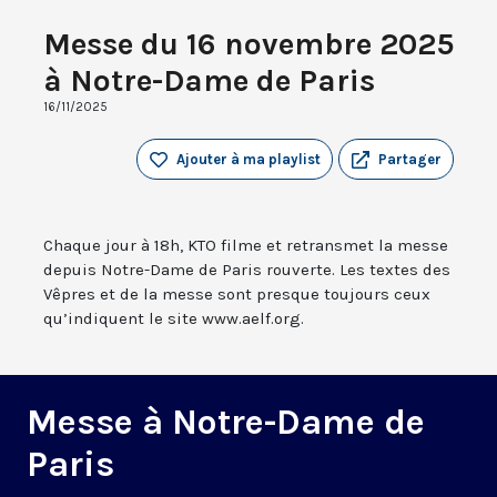
Messe du 16 novembre 2025
à Notre-Dame de Paris
16/11/2025
Ajouter à ma playlist
Partager
Chaque jour à 18h, KTO filme et retransmet la messe
depuis Notre-Dame de Paris rouverte. Les textes des
Vêpres et de la messe sont presque toujours ceux
qu’indiquent le site www.aelf.org.
Messe à Notre-Dame de
Paris