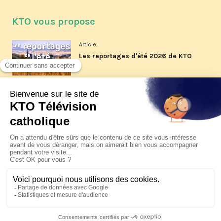
KTO vous propose
Article
Les reportages d'été 2026 de KTO
Article
La visite pastorale du pape Léon
XIV à Assise à suivre sur KTO le
jeudi 6 août
Article
Le pape en Uruguay, Argentine et
Pérou du 6 au 17 novembre 2026
© KTO 2026 —
Contact
—
Mentions légales