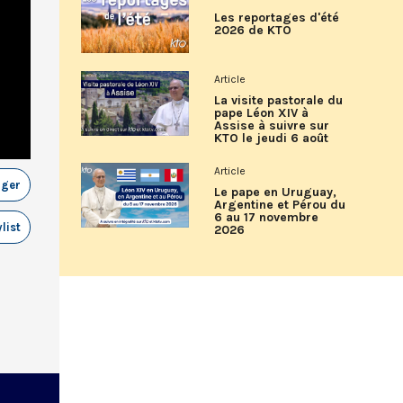
Les reportages d'été
2026 de KTO
Article
La visite pastorale du
pape Léon XIV à
Assise à suivre sur
KTO le jeudi 6 août
Article
ager
Le pape en Uruguay,
Argentine et Pérou du
6 au 17 novembre
list
2026