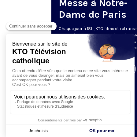
Messe à Notre-
Dame de Paris
Chaque jour à 18h, KTO filme et retrans
messe depuis Notre-Dame de Paris rouv
Les textes des Vêpres et de la messe so
presque toujours ceux qu’indiquent le s
www.aelf.org
.
Visiter la page de l'émission