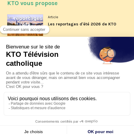
KTO vous propose
Article
Les reportages d'été 2026 de KTO
Article
La visite pastorale du pape Léon
XIV à Assise à suivre sur KTO le
jeudi 6 août
Article
Le pape en Uruguay, Argentine et
Pérou du 6 au 17 novembre 2026
© KTO 2026 —
Contact
—
Mentions légales