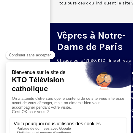
toujours ceux qu’indiquent le site 
Vêpres à Notre-
Dame de Paris
Chaque jour à 17h30, KTO filme et retr
les Vêpres depuis Notre-Dame de Paris
rouverte. Les Vêpres font partie des He
de l’Office divin, c’est la prière solennel
soir. L’office de Vêpres comprend, aprè
l’introduction, une hymne, deux Psaum
Cantique du Nouveau Testament, une le
brève, le chant d’actions de grâces du
Magnificat, les prières d’intercession e
brève oraison. Les textes des Vêpres et 
messe sont presque toujours ceux
qu’indiquent le site
www.aelf.org
.