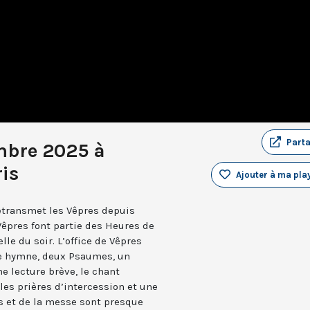
Part
mbre 2025 à
is
Ajouter à ma play
retransmet les Vêpres depuis
Vêpres font partie des Heures de
elle du soir. L’office de Vêpres
ne hymne, deux Psaumes, un
 lecture brève, le chant
les prières d’intercession et une
es et de la messe sont presque