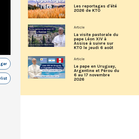
Les reportages d'été
2026 de KTO
Article
La visite pastorale du
pape Léon XIV à
Assise à suivre sur
KTO le jeudi 6 août
Article
ager
Le pape en Uruguay,
Argentine et Pérou du
6 au 17 novembre
list
2026