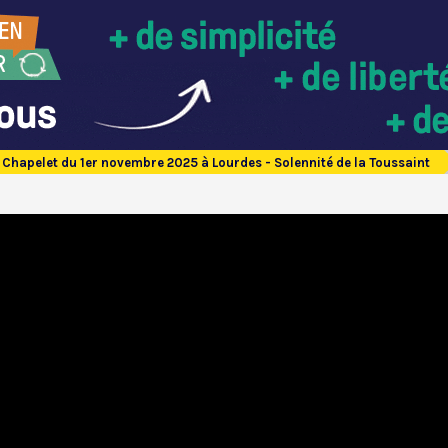
Chapelet du 1er novembre 2025 à Lourdes - Solennité de la Toussaint