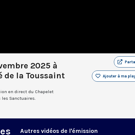
Part
ovembre 2025 à
é de la Toussaint
Ajouter à ma play
sion en direct du Chapelet
 les Sanctuaires.
des
Autres vidéos de l'émission