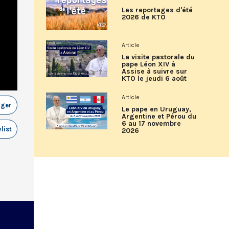
Les reportages d'été
2026 de KTO
Article
La visite pastorale du
pape Léon XIV à
Assise à suivre sur
KTO le jeudi 6 août
Article
ager
Le pape en Uruguay,
Argentine et Pérou du
6 au 17 novembre
list
2026