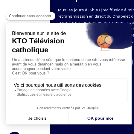
Tous les jours à 15h30 (rediffusion à min
retransmission en direct du Chapelet d
la grotte de Lourdes, en partenariat ave
Sanctuaires. Chaque jour, l'une des qua
méditations des mystères du Rosaire e
proposée en communion de prière avec
pèlerins à Lourdes.
Visiter la page de l'émission