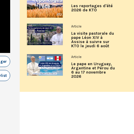
Les reportages d'été
2026 de KTO
Article
La visite pastorale du
pape Léon XIV à
Assise à suivre sur
KTO le jeudi 6 août
Article
ager
Le pape en Uruguay,
Argentine et Pérou du
6 au 17 novembre
list
2026