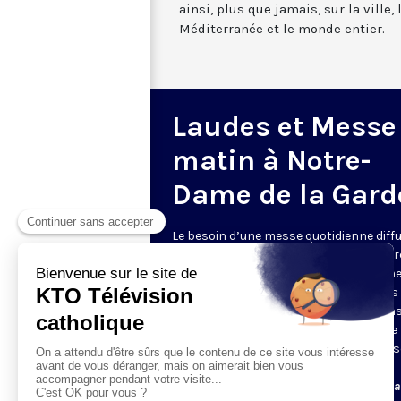
ainsi, plus que jamais, sur la ville,
Méditerranée et le monde entier.
Laudes et Messe
matin à Notre-
Dame de la Gard
Le besoin d’une messe quotidienne diff
la télévision a été exprimé d’une manièr
encore plus forte pendant le confinem
dans de nombreux pays francophones 
maintient depuis la reprise. KTO retran
en direct de la basilique Notre-Dame de 
Garde, à Marseille, les laudes et la mess
Le lundi à 7h25, la messe
Du mardi au samedi à 7h25, messe avec l