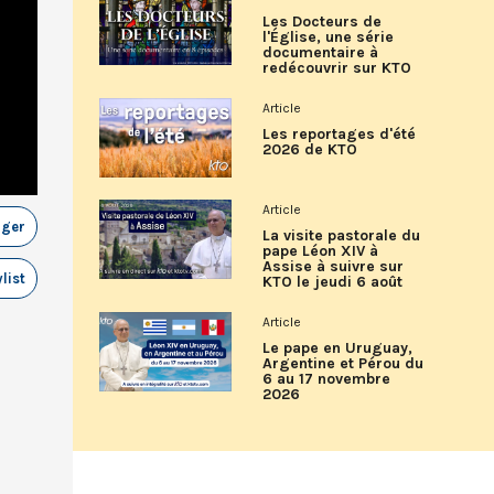
Les Docteurs de
l'Église, une série
documentaire à
redécouvrir sur KTO
Article
Les reportages d'été
2026 de KTO
Article
ager
La visite pastorale du
pape Léon XIV à
Assise à suivre sur
list
KTO le jeudi 6 août
Article
Le pape en Uruguay,
Argentine et Pérou du
6 au 17 novembre
2026