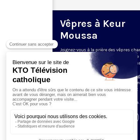
Vêpres à Keur
Moussa
Joignez-vous à la prière des vêpres ch
par les moines de l’abbaye bénédictine
Cœur Immaculé de Marie à Keur Mouss
Sénégal ! La communauté accueille les
caméras de KTO par ce rendez-vous rég
et inédit. L'abbaye est célèbre dans le 
entier pour sa liturgie, qui unit le chant
grégorien et les harmonies locales,
accompagnées par la kora mandingue.
Visiter la page de l'émission