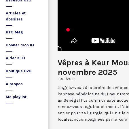
Recevoir KTO
Articles et
dossiers
KTO Mag
Donner mon IFI
Aider KTO
Vêpres à Keur Mou
novembre 2025
Boutique DVD
30/11/2025
A propos
Joignez-vous à la prière des vêpre
l’abbaye bénédictine du Coeur Imm
Ma playlist
au Sénégal ! La communauté accuei
rendez-vous régulier et inédit. L’a
entier pour sa liturgie, qui unit l
locales, accompagnées par la kora