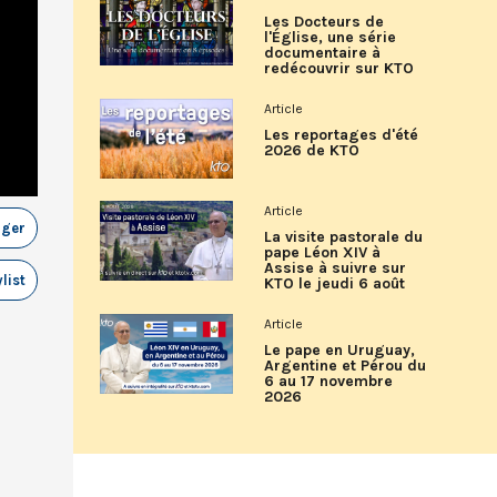
Les Docteurs de
l'Église, une série
documentaire à
redécouvrir sur KTO
Article
Les reportages d'été
2026 de KTO
Article
ager
La visite pastorale du
pape Léon XIV à
Assise à suivre sur
list
KTO le jeudi 6 août
Article
Le pape en Uruguay,
Argentine et Pérou du
6 au 17 novembre
2026