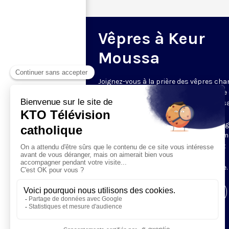
Vêpres à Keur
Moussa
Joignez-vous à la prière des vêpres ch
par les moines de l’abbaye bénédictine
Cœur Immaculé de Marie à Keur Mouss
Sénégal ! La communauté accueille les
caméras de KTO par ce rendez-vous rég
et inédit. L'abbaye est célèbre dans le 
entier pour sa liturgie, qui unit le chant
grégorien et les harmonies locales,
accompagnées par la kora mandingue.
Visiter la page de l'émission