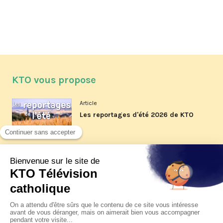
KTO vous propose
Article
Les reportages d'été 2026 de KTO
Article
La visite pastorale du pape Léon
XIV à Assise à suivre sur KTO le
jeudi 6 août
Article
Le pape en Uruguay, Argentine et
Pérou du 6 au 17 novembre 2026