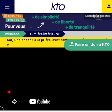
Contenu sponsorisé
Émissions
Lumière intérieure
Sorj Chalandon : « La prière, c’est comprendre l’épreuve envoyée
Faire un don à KTO
»