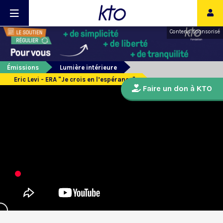
Contenu sponsorisé
Émissions
Lumière intérieure
Eric Levi - ERA "Je crois en l’espérance"
Faire un don à KTO