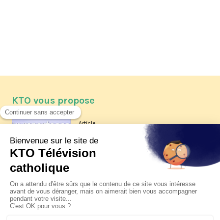
KTO vous propose
Article
Les reportages d'été 2026 de KTO
Article
La visite pastorale du pape Léon
XIV à Assise à suivre sur KTO le
jeudi 6 août
Article