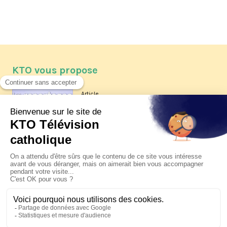
KTO vous propose
Article
Les reportages d'été 2026 de KTO
Article
La visite pastorale du pape Léon
XIV à Assise à suivre sur KTO le
jeudi 6 août
Article
Le pape en Uruguay, Argentine et
Pérou du 6 au 17 novembre 2026