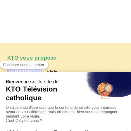
KTO vous propose
Article
Les reportages d'été 2026 de KTO
Article
La visite pastorale du pape Léon
XIV à Assise à suivre sur KTO le
jeudi 6 août
Article