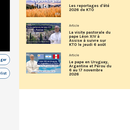
Les reportages d'été
2026 de KTO
Article
La visite pastorale du
pape Léon XIV à
Assise à suivre sur
KTO le jeudi 6 août
Article
ager
Le pape en Uruguay,
Argentine et Pérou du
6 au 17 novembre
list
2026