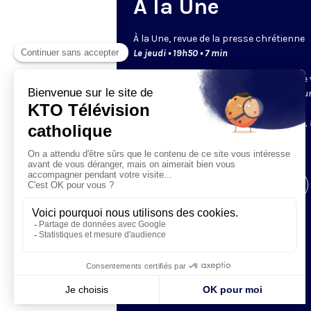
A la Une
À la Une, revue de la presse chrétienne
Le jeudi • 19h50 • 7 min
Les rédactions de la presse chrétienne
présentent leur une, le point fort de leu
publications à venir. Retrouvez les
journalistes de
Famille chrétienne, La Vie, 
Pèlerin, France catholique
et
Réforme
.
Visiter la page de l'émission