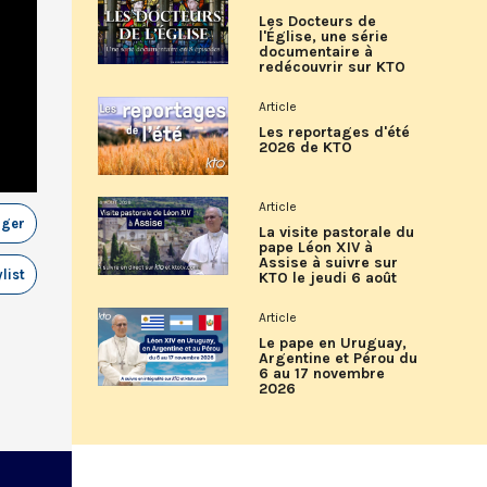
Les Docteurs de
l'Église, une série
documentaire à
redécouvrir sur KTO
Article
Les reportages d'été
2026 de KTO
Article
ager
La visite pastorale du
pape Léon XIV à
Assise à suivre sur
list
KTO le jeudi 6 août
Article
Le pape en Uruguay,
Argentine et Pérou du
6 au 17 novembre
2026