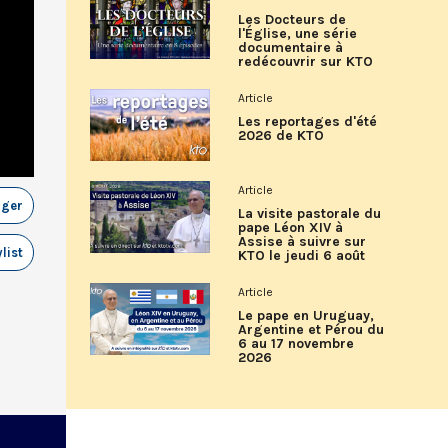
Les Docteurs de
l'Église, une série
documentaire à
redécouvrir sur KTO
Article
Les reportages d'été
2026 de KTO
Article
ager
La visite pastorale du
pape Léon XIV à
Assise à suivre sur
list
KTO le jeudi 6 août
Article
Le pape en Uruguay,
Argentine et Pérou du
6 au 17 novembre
2026