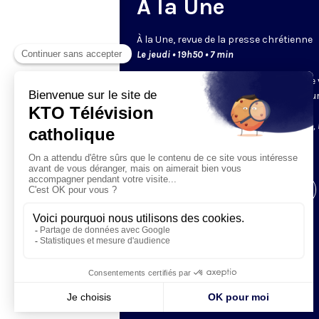
A la Une
À la Une, revue de la presse chrétienne
Le jeudi • 19h50 • 7 min
Les rédactions de la presse chrétienne
présentent leur une, le point fort de leu
publications à venir. Retrouvez les
journalistes de
Famille chrétienne, La Vie, 
Pèlerin, France catholique
et
Réforme
.
Visiter la page de l'émission